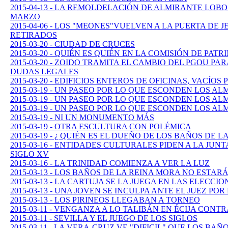
2015-04-13 - LA REMOLDELACIÓN DE ALMIRANTE LOBO
MARZO
2015-04-06 - LOS "MEONES"VUELVEN A LA PUERTA DE 
RETIRADOS
2015-03-20 - CIUDAD DE CRUCES
2015-03-20 - QUIÉN ES QUIÉN EN LA COMISIÓN DE PAT
2015-03-20 - ZOIDO TRAMITA EL CAMBIO DEL PGOU PA
DUDAS LEGALES
2015-03-20 - EDIFICIOS ENTEROS DE OFICINAS, VACÍOS 
2015-03-19 - UN PASEO POR LO QUE ESCONDEN LOS A
2015-03-19 - UN PASEO POR LO QUE ESCONDEN LOS A
2015-03-19 - UN PASEO POR LO QUE ESCONDEN LOS A
2015-03-19 - NI UN MONUMENTO MÁS
2015-03-19 - OTRA ESCULTURA CON POLÉMICA
2015-03-19 - ¿ QUIÉN ES EL DUEÑO DE LOS BAÑOS DE 
2015-03-16 - ENTIDADES CULTURALES PIDEN A LA JUN
SIGLO XV
2015-03-16 - LA TRINIDAD COMIENZA A VER LA LUZ
2015-03-13 - LOS BAÑOS DE LA REINA MORA NO ESTAR
2015-03-13 - LA CARTUJA SE LA JUEGA EN LAS ELECCIO
2015-03-13 - UNA JOVEN SE INCULPA ANTE EL JUEZ PO
2015-03-13 - LOS PIRINEOS LLEGABAN A TORNEO
2015-03-11 - VENGANZA A LO TALIBÁN EN ÉCIJA CONT
2015-03-11 - SEVILLA Y EL JUEGO DE LOS SIGLOS
2015-03-11 - LA VERA-CRUZ VE "DIFICIL" QUE LOS B