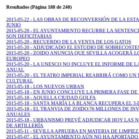
Resultados (Página 188 de 240)
2015-05-22 - LAS OBRAS DE RECONVERSIÓN DE LA ES
JUNIO
2015-05-20 - EL AYUNTAMIENTO RECURRE LA SENTENC
SON DEFICITARIAS
2015-05-20 - RECUERDO DE LA VENTA DE LOS GATOS
2015-05-20 - ADJUDICADO EL ESTUDIO DE SOBRECOSTE
2015-05-20 - ZOIDO ANUNCIA QUE SEVILLA ACOGERÁ L
EUROPEO
2015-05-20 - LA UNESCO NO INCLUYE EL INFORME DE 
ANUAL
2015-05-20 - EL TEATRO IMPERIAL REABRIRÁ COMO U
CULTURAL
2015-05-18 - LOS NUEVOS URBAN
2015-05-18 - EN JUNIO CONCLUYE LA PRIMERA FASE D
2015-05-18 - AQUELLA CIUDAD GOLFA
2015-05-18 - SANTA MARÍA LA BLANCA RECUPERA EL 
2015-05-18 - EL TRANVIA DE ZOIDO:76 MILLONES DE IN
ANUALES
2015-05-18 - URBANISMO PREVÉ ADJUDICAR HOY LAS
DE ARTILLERÍA
2015-05-11 - SEVILLA APRUEBA EN MATERIA DE LIMPIE
2015-05-07 - EL AYUNTAMIENTO AÚN NO HA APORTA