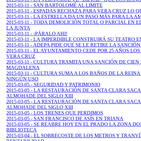
2015-03-11 - SAN BARTOLOMÉ AL LIMITE
2015-03-11 - ESPADAS RECHAZA PARA VERA CRUZ LO 
2015-03-11 - LA ESTRELLA DA UN PASO MÁS PARA LA 
2015-03-11 - TODA DEMOLICIÓN TOTAL O PARCIAL EN
LA JUNTA
2015-03-11 - ¡PÁRALO AHI!
2015-03-11 - LA IMPERDIBLE CONSTRUIRÁ SU TEATRO 
2015-03-11 - ADEPA PIDE QUE SE LE RETIRE LA SANCI
2015-03-11 - EL AYUNTAMIENTO CEDE POR 25 AÑOS LO
VERA CRUZ
2015-03-11 - CULTURA TRAMITA UNA SANCIÓN DE CIEN
MAGDALENA
2015-03-11 - CULTURA SUMA A LOS BAÑOS DE LA REINA
NINGÚN USO
2015-03-05 - SEGURIDAD Y PATRIMONIO
2015-03-05 - LA RESTAURACIÓN DE SANTA CLARA SACA
ALMOHADE DEL SIGLO XIII
2015-03-05 - LA RESTAURACIÓN DE SANTA CLARA SACA
ALMOHADE DEL SIGLO XIII
2015-03-05 - LOS TRENES QUE PERDIMOS
2015-03-05 - SAN FRANCISCO DE ASÍS EN TRIANA
2015-03-05 - SE REABRE HOY EN EL PRADO LA ZONA D
BIBLIOTECA
2015-03-04 - EL SOBRECOSTE DE LOS METROS Y TRANV