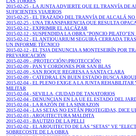
LAS TORRES
2015-02-25 - LA JUNTA ADVIERTE QUE EL TRANVÍA DE
SUFICIENTES VIAJEROS
2015-02-25 - EL TRAZADO DEL TRANVÍA DE ALCALÁ N
2015-02-25 - UNA TRANSPARENCIA QUE RESULTA OPAC
2015-02-12 - EXPRIMIR EL ALCÁZAR
2015-02-12 - SUSPENDIDA LA OBRA "PONCIO PILATO"E
2015-02-12 - EL ANTIQUARIUM SEGUIRÁ CERRADA TRAS
UN INFORME TÉCNICO
2015-02-12 - EL TSJA DENUNCIA A MONTESEIRÍN POR T
PREVARICACIÓN
2015-02-09 - ¡PROTECCIÓN!¡PROTECCIÓN!
2015-02-09 - PAN Y CORDONES POR SAN BLAS
2015-02-09 - SAN ROQUE REGRESA A SANTA CLARA
2015-02-09 - CATEDRAL EN BUEN ESTADO BUSCA ARQU
2015-02-04 - EL PLENO EXIGE A LA JUNTA REHABILITA
MILITAR
2015-02-04 - SEVILLA, CIUDAD DE TANATORIOS
2015-02-04 - DENUNCIAN EN LA UE EL ESTADO DEL JA
2015-02-04 - LA RAZÓN DE LA SINRAZON
2015-02-04 - LAS SETAS NO ESTÁN PROTEGIDAS, DICE
2015-02-03 - ARQUITECTURA MALDITA
2015-02-03 - BAUTIZO DE LA PELLI
2015-02-02 - EL ARQUITECTO DE LAS "SETAS" VE "ELE
SOBRECOSTE DE LA OBRA