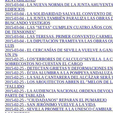
RENTABILIDAD
2015-03-04 - LA NUEVA NORMA DE LA JUNTA AHUYENTA
EDIFICIOS
2015-03-04 - LA SOLIDARIDAD SALVA EL CONVENTO D
2015-03-04 - LA JUNTA TAMBIÉN PARALIZA LAS OBRA
BUSCANDO VESTIGIOS
2015-03-04 - LAS "SETAS" CUMPLEN CUATRO AÑOS CO
DE TENSIONES"
2015-03-04 - LAS TERESAS, PRIMER CONVENTO CARME
2015-03-04 - LA DIPUTACIÓN TRAMITA YA LAS OBRAS 
LUIS
2015-03-04 - EL CERCANÍAS DE SEVILLA VUELVE A GA
UN 1%
2015-02-25 - LOS"ERRORES DE CALCULO"SEVILLA, LA
SOBRECOSTOS NO CUESTAN EL CARGO
2015-02-25 - DETECTAN GRIETAS Y DEFORMACIONES E
2015-02-25 - ÉCIJA ALUMBRA A LA POMPEYA ANDALUZA
2015-02-25 - LA SALA CANTARERA DEL ALCÁZAR SERÁ
2015-02-25 - LOS ARQUITECTOS ABREN EL "MELON DE 
"FALLIDO
2015-02-25 - LA AUDIENCIA NACIONAL ORDENA DEVO
PARTE DE TABLADA
2015-02-25 - "CIUDADANOS" REPARAN EL PUMAREJO
2015-02-25 - SAN JERÓNIMO VUELVE A LA VIDA
2015-02-25 - SEVILLA PROMETE A LA UNESCO CAMBIA