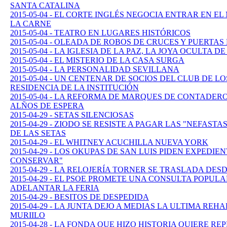
SANTA CATALINA
2015-05-04 - EL CORTE INGLÉS NEGOCIA ENTRAR EN
LA CARNE
2015-05-04 - TEATRO EN LUGARES HISTÓRICOS
2015-05-04 - OLEADA DE ROBOS DE CRUCES Y PUERTA
2015-05-04 - LA IGLESIA DE LA PAZ, LA JOYA OCULTA D
2015-05-04 - EL MISTERIO DE LA CASA SURGA
2015-05-04 - LA PERSONALIDAD SEVILLANA
2015-05-04 - UN CENTENAR DE SOCIOS DEL CLUB DE L
RESIDENCIA DE LA INSTITUCIÓN
2015-05-04 - LA REFORMA DE MARQUES DE CONTADER
ALÑOS DE ESPERA
2015-04-29 - SETAS SILENCIOSAS
2015-04-29 - ZIODO SE RESISTE A PAGAR LAS "NEFAS
DE LAS SETAS
2015-04-29 - EL WHITNEY ACUCHILLA NUEVA YORK
2015-04-29 - LOS OKUPAS DE SAN LUIS PIDEN EXPEDI
CONSERVAR"
2015-04-29 - LA RELOJERÍA TORNER SE TRASLADA DES
2015-04-29 - EL PSOE PROMETE UNA CONSULTA POPULA
ADELANTAR LA FERIA
2015-04-29 - BESITOS DE DESPEDIDA
2015-04-29 - LA JUNTA DEJO A MEDIAS LA ULTIMA REH
MURIILO
2015-04-28 - LA FONDA QUE HIZO HISTORIA QUIERE RE