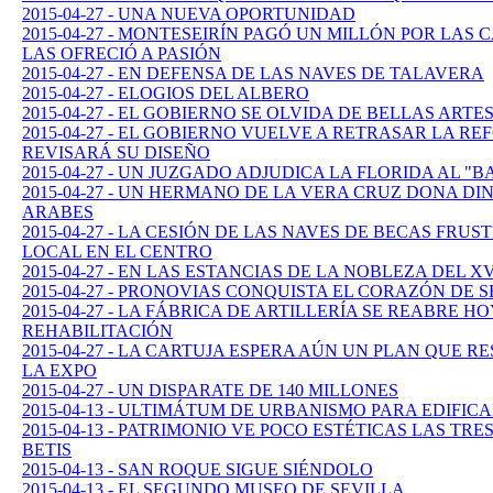
2015-04-27 - UNA NUEVA OPORTUNIDAD
2015-04-27 - MONTESEIRÍN PAGÓ UN MILLÓN POR LAS C
LAS OFRECIÓ A PASIÓN
2015-04-27 - EN DEFENSA DE LAS NAVES DE TALAVERA
2015-04-27 - ELOGIOS DEL ALBERO
2015-04-27 - EL GOBIERNO SE OLVIDA DE BELLAS ARTE
2015-04-27 - EL GOBIERNO VUELVE A RETRASAR LA 
REVISARÁ SU DISEÑO
2015-04-27 - UN JUZGADO ADJUDICA LA FLORIDA AL "
2015-04-27 - UN HERMANO DE LA VERA CRUZ DONA D
ARABES
2015-04-27 - LA CESIÓN DE LAS NAVES DE BECAS FRUS
LOCAL EN EL CENTRO
2015-04-27 - EN LAS ESTANCIAS DE LA NOBLEZA DEL XV
2015-04-27 - PRONOVIAS CONQUISTA EL CORAZÓN DE 
2015-04-27 - LA FÁBRICA DE ARTILLERÍA SE REABRE H
REHABILITACIÓN
2015-04-27 - LA CARTUJA ESPERA AÚN UN PLAN QUE 
LA EXPO
2015-04-27 - UN DISPARATE DE 140 MILLONES
2015-04-13 - ULTIMÁTUM DE URBANISMO PARA EDIFIC
2015-04-13 - PATRIMONIO VE POCO ESTÉTICAS LAS TR
BETIS
2015-04-13 - SAN ROQUE SIGUE SIÉNDOLO
2015-04-13 - EL SEGUNDO MUSEO DE SEVILLA