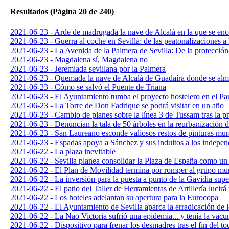
Resultados (Página 20 de 240)
2021-06-23 - Arde de madrugada la nave de Alcalá en la que se enco
2021-06-23 - Guerra al coche en Sevilla: de las peatonalizaciones a 
2021-06-23 - La Avenida de la Palmera de Sevilla: De la protección
2021-06-23 - Magdalena sí, Magdalena no
2021-06-23 - Jeremiada sevillana por la Palmera
2021-06-23 - Quemada la nave de Alcalá de Guadaíra donde se almac
2021-06-23 - Cómo se salvó el Puente de Triana
2021-06-23 - El Ayuntamiento tumba el proyecto hostelero en el Pa
2021-06-23 - La Torre de Don Fadrique se podrá visitar en un año
2021-06-23 - Cambio de planes sobre la línea 3 de Tussam tras la p
2021-06-23 - Denuncian la tala de 50 árboles en la reurbanización d
2021-06-23 - San Laureano esconde valiosos restos de pinturas mur
2021-06-23 - Espadas apoya a Sánchez y sus indultos a los indepen
2021-06-22 - La plaza inevitable
2021-06-22 - Sevilla planea consolidar la Plaza de España como un 
2021-06-22 - El Plan de Movilidad termina por romper al grupo m
2021-06-22 - La inversión para la puesta a punto de la Gavidia supe
2021-06-22 - El patio del Taller de Herramientas de Artillería lucir
2021-06-22 - Los hoteles adelantan su apertura para la Eurocopa
2021-06-22 - El Ayuntamiento de Sevilla aparca la erradicación de lo
2021-06-22 - La Nao Victoria sufrió una epidemia... y tenía la vacu
2021-06-22 - Dispositivo para frenar los desmadres tras el fin del t