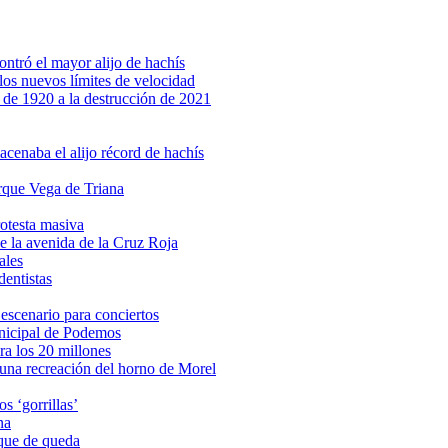
ntró el mayor alijo de hachís
los nuevos límites de velocidad
 de 1920 a la destrucción de 2021
enaba el alijo récord de hachís
rque Vega de Triana
rotesta masiva
e la avenida de la Cruz Roja
ales
dentistas
escenario para conciertos
unicipal de Podemos
ra los 20 millones
á una recreación del horno de Morel
s ‘gorrillas’
na
oque de queda