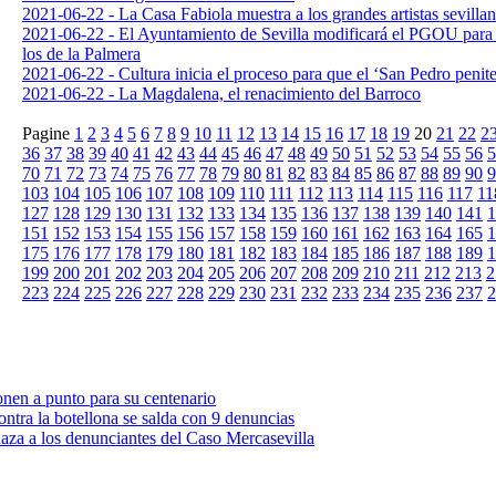
2021-06-22 - La Casa Fabiola muestra a los grandes artistas sevillan
2021-06-22 - El Ayuntamiento de Sevilla modificará el PGOU para 
los de la Palmera
2021-06-22 - Cultura inicia el proceso para que el ‘San Pedro penite
2021-06-22 - La Magdalena, el renacimiento del Barroco
Pagine
1
2
3
4
5
6
7
8
9
10
11
12
13
14
15
16
17
18
19
20
21
22
2
36
37
38
39
40
41
42
43
44
45
46
47
48
49
50
51
52
53
54
55
56
5
70
71
72
73
74
75
76
77
78
79
80
81
82
83
84
85
86
87
88
89
90
9
103
104
105
106
107
108
109
110
111
112
113
114
115
116
117
11
127
128
129
130
131
132
133
134
135
136
137
138
139
140
141
1
151
152
153
154
155
156
157
158
159
160
161
162
163
164
165
1
175
176
177
178
179
180
181
182
183
184
185
186
187
188
189
1
199
200
201
202
203
204
205
206
207
208
209
210
211
212
213
2
223
224
225
226
227
228
229
230
231
232
233
234
235
236
237
2
nen a punto para su centenario
ontra la botellona se salda con 9 denuncias
aza a los denunciantes del Caso Mercasevilla