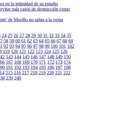
os en la intimidad de su estudio
evitar más casos de destrucción como
nte’ de Murillo no salga a la venta
3
24
25
26
27
28
29
30
31
32
33
34
35
7
58
59
60
61
62
63
64
65
66
67
68
69
1
92
93
94
95
96
97
98
99
100
101
102
8
119
120
121
122
123
124
125
126
42
143
144
145
146
147
148
149
150
66
167
168
169
170
171
172
173
174
90
191
192
193
194
195
196
197
198
14
215
216
217
218
219
220
221
222
38
239
240