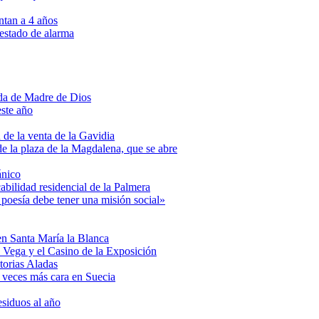
ntan a 4 años
 estado de alarma
ada de Madre de Dios
este año
 de la venta de la Gavidia
e la plaza de la Magdalena, que se abre
ánico
abilidad residencial de la Palmera
 poesía debe tener una misión social»
en Santa María la Blanca
 Vega y el Casino de la Exposición
torias Aladas
 veces más cara en Suecia
esiduos al año