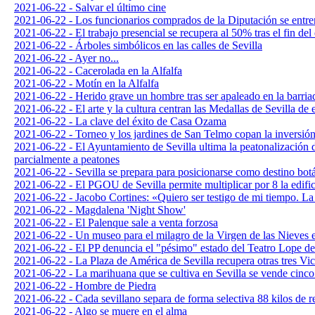
2021-06-22 - Salvar el último cine
2021-06-22 - Los funcionarios comprados de la Diputación se entre
2021-06-22 - El trabajo presencial se recupera al 50% tras el fin del
2021-06-22 - Árboles simbólicos en las calles de Sevilla
2021-06-22 - Ayer no...
2021-06-22 - Cacerolada en la Alfalfa
2021-06-22 - Motín en la Alfalfa
2021-06-22 - Herido grave un hombre tras ser apaleado en la barri
2021-06-22 - El arte y la cultura centran las Medallas de Sevilla de 
2021-06-22 - La clave del éxito de Casa Ozama
2021-06-22 - Torneo y los jardines de San Telmo copan la inversión
2021-06-22 - El Ayuntamiento de Sevilla ultima la peatonalización d
parcialmente a peatones
2021-06-22 - Sevilla se prepara para posicionarse como destino bot
2021-06-22 - El PGOU de Sevilla permite multiplicar por 8 la edific
2021-06-22 - Jacobo Cortines: «Quiero ser testigo de mi tiempo. La
2021-06-22 - Magdalena 'Night Show'
2021-06-22 - El Palenque sale a venta forzosa
2021-06-22 - Un museo para el milagro de la Virgen de las Nieves 
2021-06-22 - El PP denuncia el "pésimo" estado del Teatro Lope de
2021-06-22 - La Plaza de América de Sevilla recupera otras tres Vic
2021-06-22 - La marihuana que se cultiva en Sevilla se vende cinco
2021-06-22 - Hombre de Piedra
2021-06-22 - Cada sevillano separa de forma selectiva 88 kilos de r
2021-06-22 - Algo se muere en el alma